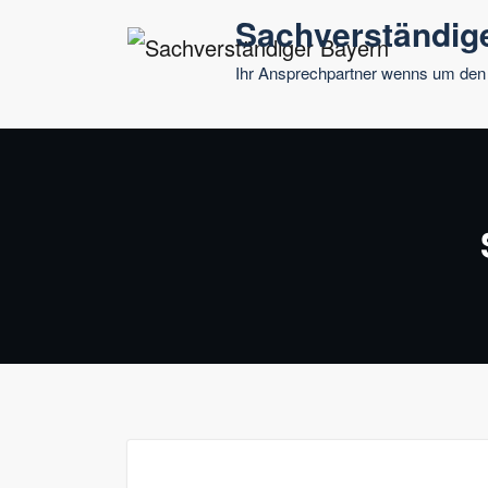
Springe
Sachverständig
zum
Ihr Ansprechpartner wenns um den
Inhalt
6. Juni 2022