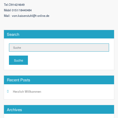
Tel.O9142/4649
Mobil
0151/18440484
Ma
il: vom.
ka
iserstuhl@t-online.de
Search
Suche
Recent Posts
Herzlich Willkommen
Archives